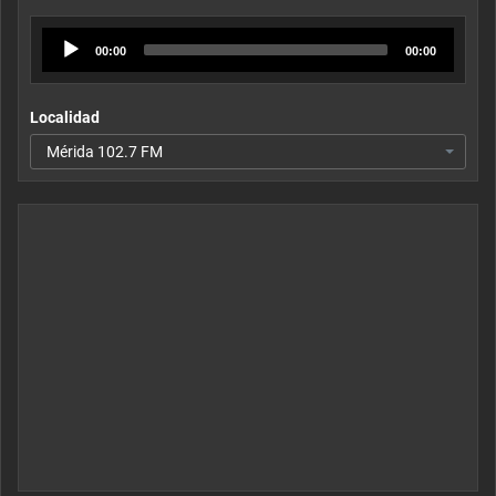
Audio
00:00
00:00
Player
Localidad
Mérida 102.7 FM